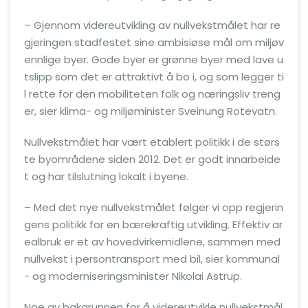
– Gjennom videreutvikling av nullvekstmålet har re
gjeringen stadfestet sine ambisiøse mål om miljøv
ennlige byer. Gode byer er grønne byer med lave u
tslipp som det er attraktivt å bo i, og som legger ti
l rette for den mobiliteten folk og næringsliv treng
er, sier klima- og miljøminister Sveinung Rotevatn.
Nullvekstmålet har vært etablert politikk i de størs
te byområdene siden 2012. Det er godt innarbeide
t og har tilslutning lokalt i byene.
– Med det nye nullvekstmålet følger vi opp regjerin
gens politikk for en bærekraftig utvikling. Effektiv ar
ealbruk er et av hovedvirkemidlene, sammen med
nullvekst i persontransport med bil, sier kommunal
- og moderniseringsminister Nikolai Astrup.
Noe av bakgrunnen for å videreutvikle nullvekstmål