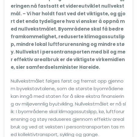
eringen nå fastsatt et videreutviklet nullvekst
mål. – Vi har holdt fast ved det viktigste, og gjo
rt det enda tydeligere hva vi ønsker å oppnå m
ed nullvekstmålet. Byområdene skal få bedre
framkommelighet, reduserte klimagassutslip
p, mindre lokal luftforurensning og mindre stø
y. Nullvekst i persontransporten med bil og me
r effektiv arealbruk er de viktigste virkemidlen
e, sier samferdselsminister Hareide.
Nullvekstmålet følges først og fremst opp gjenno
m byvekstavtalene, som de største byområdene
kan inngå med staten for å sikre ekstra finansierin
g av miljøvennlig byutvikling. Nullvekstmålet er nå sl
ik: I byområdene skal klimagassutslipp, kø, luftforur
ensning og støy reduseres gjennom effektiv areal
bruk og ved at veksten i persontransporten tas m
ed kollektivtransport, sykling og gange.