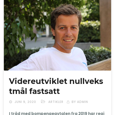
Videreutviklet nullveks
tmål fastsatt
JUNI 9, 2020
ARTIKLER
BY ADMIN
I tråd med bompengeavtalen fra 2019 har regj