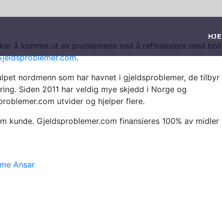
HJ
ker å komme ut av problemene ved å refinansiere med bol
Gjeldsproblemer.com
.
ulpet nordmenn som har havnet i gjeldsproblemer, de tilbyr
iering. Siden 2011 har veldig mye skjedd i Norge og
problemer.com utvider og hjelper flere.
om kunde. Gjeldsproblemer.com finansieres 100% av midler 
me Ansar