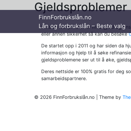
Gjeldsproblemer
FinnForbrukslån.no
Lån og forbrukslån – Beste valg
Hvis du har problemer med gjeld og øns
eller annen sikkerhet så kan du besøke
De startet opp i 2011 og har siden da hj
informasjon og hjelp til å søke refinans
gjeldsproblemene ser ut til å øke, gjelds
Deres nettside er 100% gratis for deg s
samarbeidspartnere.
© 2026 FinnForbrukslån.no | Theme by
The