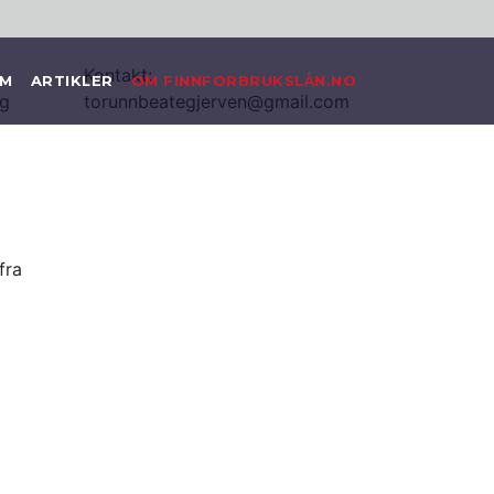
Kontakt:
EM
ARTIKLER
OM FINNFORBRUKSLÅN.NO
ig
torunnbeategjerven@gmail.com
fra