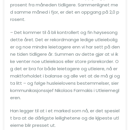
prosent fra måneden tidligere. Sammenlignet me
d samme måned i fjor, er det en oppgang på 2,0 p
rosent.
– Det kommer til å bli kontrollert og fin høysesong
dette året. Det er rekordmange ledige utleiebolig
er og noe mindre leietagere enn vi har sett på den
ne tiden tidligere år. Summen av dette gjør at vi ik
ke venter noe utleiekaos eller store prisrekorder. O
g det er bra for både leietagere og utleiere, nå er
maktforholdet i balanse og alle vet at de må gi og
ta litt – og følge husleielovens bestemmelser, sier
kommunikasjonssjef Nikolaos Farmakis i Utleiemegl
eren.
Han legger til at i et marked som nå, er det spesiel
t bra at de dårligste leilighetene og de kjipeste utl
eierne blir presset ut.