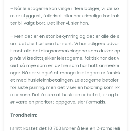
– Når leietagerne kan velge i flere boliger, vil de so
m er styggest, feilpriset eller har urimelige kontrak
ter bli valgt bort. Det liker vi, sier han.
– Men det er en stor bekymring og det er alle de s
om betaler husleien for sent. Vi har tidligere advar
t mot alle betalingsanmerkningene som dukker op
p når vi kredittsjekker leietagerne, faktisk har det v
ært så mye som en av fire som har hatt anmerkni
nger. Nå ser vi også at mange leietagere er forsink
et med husleieinnbetalingen. Leietagerne betaler
for siste purring, men det viser en holdning som ikk
e er sunn. Det å sikre at husleien er betalt, er og b
ør være en prioritert oppgave, sier Farmakis.
Trondheim:
I snitt kostet det 10 700 kroner å leie en 2-roms leili