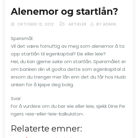
Alenemor og startlån?
OKTOBER 12, 2012
ARTIKLER
BY ADMIN
Spørsmål:
Vil det være fornuftig av meg som alenemor å ta
opp startlån til egenkaptial? Eie eller leie?
Hei, du kan gjerne søke om startlån. Spørsmålet er
om banken din vil godta dette som egenkapital d
ersom du trenger mer lån enn det du får hos Husb
anken for å kjøpe deg bolig.
Svar:
For å vurdere om du bør eie eller leie, sjekk Dine Pe
ngers «eie-eller-leie-kalkulator».
Relaterte emner: