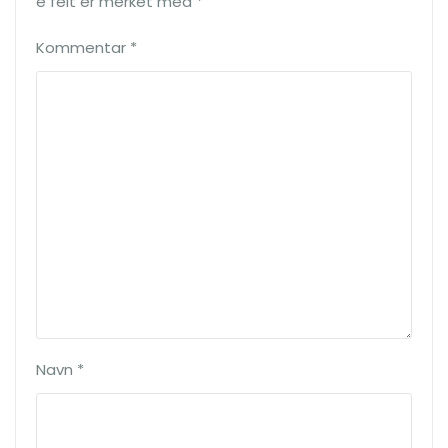
e felt er merket med
*
Kommentar
*
Navn
*