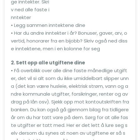
ge inntekter. Skri
v ned alle faste i
nntekter
• Legg sammen inntektene dine
• Har du andre inntekter i år? Bonuser, gaver, arv, o
vertid, honorarer fra en bijobb? Skriv også ned diss
e inntektene, men i en kolonne for seg
2. Sett opp alle utgiftene dine
• Få overblikk over alle dine faste månedlige utgift
er, det vil si alt som du ikke umiddelbart slipper unn
a (det kan være husleie, elektrisk strøm, vann og a
ndre kommunale utgifter, forsikringer, renter og av
drag på lån osv). Sjekk opp mot kontoutskriften fra
banken. Du kan også gå gjennom bilag fra tidligere
år om du har tatt vare på dem. Sørg for at alle fas
te utgifter er tatt med. Her er det lett å lure seg s
elv dersom du synes at noen av utgiftene er så s