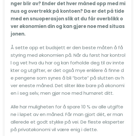
nger blir av? Ender det hver måned opp med mi
nus og overtrekk på kontoen? Da er det på tide
med en snuoperasjon slik at du får overblikk o
ver økonomien din og kan gjøre noe med situas
jonen.
Å sette opp et budsjett er den beste måten å få
styring med økonomien på. Når du først har kontrol
l og vet hva du har og kan forholde deg til av innte
kter og utgifter, er det også mye enklere å finne d
e pengene som synes å bli ”borte” på slutten av h
ver eneste måned. Det sliter ikke bare på økonomi
en i seg selv, men gjør noe med humøret ditt.
Alle har muligheten for å spare 10 % av alle utgifte
ne i løpet av en måned. Får man gjort dét, er man
allerede et godt stykke på vei. De fleste eksperter
på privatøkonomi vil være enig i dette.