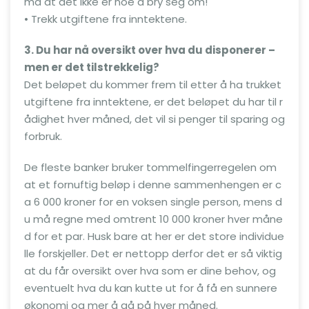
må at det ikke er noe å bry seg om!
• Trekk utgiftene fra inntektene.
3. Du har nå oversikt over hva du disponerer –
men er det tilstrekkelig?
Det beløpet du kommer frem til etter å ha trukket
utgiftene fra inntektene, er det beløpet du har til r
ådighet hver måned, det vil si penger til sparing og
forbruk.
De fleste banker bruker tommelfingerregelen om
at et fornuftig beløp i denne sammenhengen er c
a 6 000 kroner for en voksen single person, mens d
u må regne med omtrent 10 000 kroner hver måne
d for et par. Husk bare at her er det store individue
lle forskjeller. Det er nettopp derfor det er så viktig
at du får oversikt over hva som er dine behov, og
eventuelt hva du kan kutte ut for å få en sunnere
økonomi og mer å gå på hver måned.