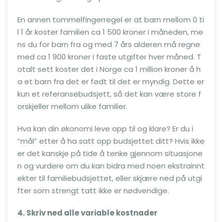
En annen tommelfingerregel er at barn mellom 0 ti
l 1 år koster familien ca 1 500 kroner i måneden, me
ns du for barn fra og med 7 års alderen må regne
med ca 1 900 kroner i faste utgifter hver måned. T
otalt sett koster det i Norge ca 1 million kroner å h
a et barn fra det er født til det er myndig. Dette er
kun et referansebudsjett, så det kan være store f
orskjeller mellom ulike familier.
Hva kan din økonomi leve opp til og klare? Er du i
”mål” etter å ha satt opp budsjettet ditt? Hvis ikke
er det kanskje på tide å tenke gjennom situasjone
n og vurdere om du kan bidra med noen ekstrainnt
ekter til familiebudsjettet, eller skjære ned på utgi
fter som strengt tatt ikke er nødvendige.
4. Skriv ned alle variable kostnader