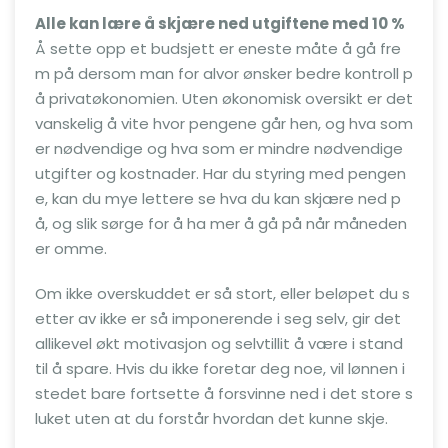
Alle kan lære å skjære ned utgiftene med 10 %
Å sette opp et budsjett er eneste måte å gå fre
m på dersom man for alvor ønsker bedre kontroll p
å privatøkonomien. Uten økonomisk oversikt er det
vanskelig å vite hvor pengene går hen, og hva som
er nødvendige og hva som er mindre nødvendige
utgifter og kostnader. Har du styring med pengen
e, kan du mye lettere se hva du kan skjære ned p
å, og slik sørge for å ha mer å gå på når måneden
er omme.
Om ikke overskuddet er så stort, eller beløpet du s
etter av ikke er så imponerende i seg selv, gir det
allikevel økt motivasjon og selvtillit å være i stand
til å spare. Hvis du ikke foretar deg noe, vil lønnen i
stedet bare fortsette å forsvinne ned i det store s
luket uten at du forstår hvordan det kunne skje.