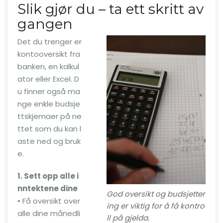
Slik gjør du – ta ett skritt av
gangen
Det du trenger er
kontooversikt fra
banken, en kalkul
ator eller Excel. D
u finner også ma
nge enkle budsje
ttskjemaer på ne
ttet som du kan l
aste ned og bruk
e.
1. Sett opp alle i
nntektene dine
God oversikt og budsjetter
• Få oversikt over
ing er viktig for å få kontro
alle dine månedli
ll på gjelda.