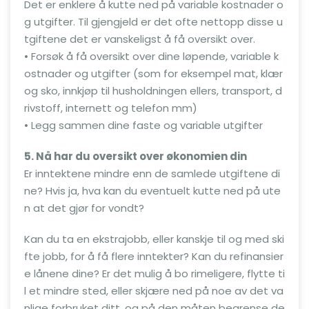
Det er enklere å kutte ned på variable kostnader o
g utgifter. Til gjengjeld er det ofte nettopp disse u
tgiftene det er vanskeligst å få oversikt over.
• Forsøk å få oversikt over dine løpende, variable k
ostnader og utgifter (som for eksempel mat, klær
og sko, innkjøp til husholdningen ellers, transport, d
rivstoff, internett og telefon mm)
• Legg sammen dine faste og variable utgifter
5. Nå har du oversikt over økonomien din
Er inntektene mindre enn de samlede utgiftene di
ne? Hvis ja, hva kan du eventuelt kutte ned på ute
n at det gjør for vondt?
Kan du ta en ekstrajobb, eller kanskje til og med ski
fte jobb, for å få flere inntekter? Kan du refinansier
e lånene dine? Er det mulig å bo rimeligere, flytte ti
l et mindre sted, eller skjære ned på noe av det va
nlige forbruket ditt, og på den måten begrense de