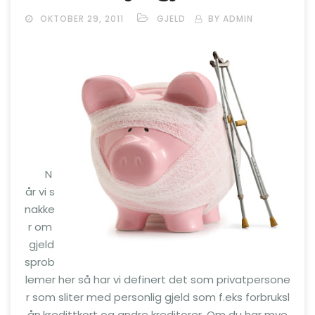
OKTOBER 29, 2011
GJELD
BY ADMIN
N
år vi s
nakke
r om
gjeld
sprob
lemer her så har vi definert det som privatpersone
r som sliter med personlig gjeld som f.eks forbruksl
ån,kredittkort og andre kreditorer. Om du har mye