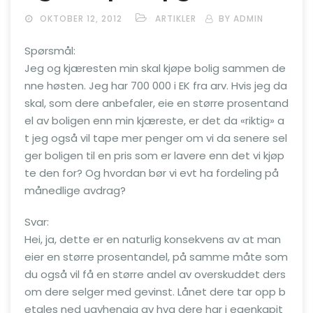
OKTOBER 12, 2012
ARTIKLER
BY ADMIN
Spørsmål:
Jeg og kjæresten min skal kjøpe bolig sammen de
nne høsten. Jeg har 700 000 i EK fra arv. Hvis jeg da
skal, som dere anbefaler, eie en større prosentand
el av boligen enn min kjæreste, er det da «riktig» a
t jeg også vil tape mer penger om vi da senere sel
ger boligen til en pris som er lavere enn det vi kjøp
te den for? Og hvordan bør vi evt ha fordeling på
månedlige avdrag?
Svar:
Hei, ja, dette er en naturlig konsekvens av at man
eier en større prosentandel, på samme måte som
du også vil få en større andel av overskuddet ders
om dere selger med gevinst. Lånet dere tar opp b
etales ned uavhengig av hva dere har i egenkapit